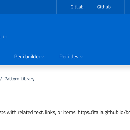
GitLab
Github
al 11
Per i builder
Per i dev
/
Pattern Library
sts with related text, links, or items. https://italia.github.io