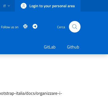
Login to your personal area
IT
SELETTORE LINGUA: CURRENT LANGUAGE
Slack
Telegram
Follow us on
Cerca
GitLab
Github
/bootstrap-italia/docs/organizzare-i-