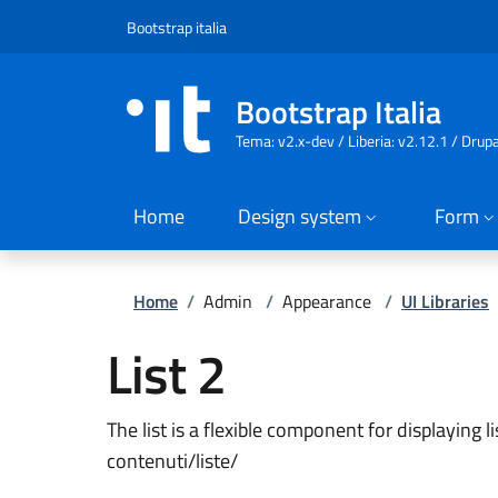
Slim top
Salta al contenuto principale
Vai al contenuto del piè di pagina
Bootstrap italia
Bootstrap Italia
Tema: v2.x-dev / Liberia: v2.12.1 / Drup
Home
Design system
Form
Briciole di pane
Home
/
Admin
/
Appearance
/
UI Libraries
List 2
The list is a flexible component for displaying li
contenuti/liste/