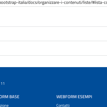
io/bootstrap-italia/docs/organizzare-i-contenuti/liste/#list
 11
ORM BASE
WEBFORM ESEMPI
uzione
Contatti