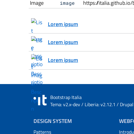
Image
https://italia.github.
image
Lorem ipsum
Lorem ipsum
Lorem ipsum
Bootstrap Italia
Tema: v2.x-dev / Liberia: v2.12.1 / Drupal
Menu piè di pagina
DESIGN SYSTEM
WEBF
Patterns
Introd