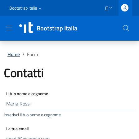
Salta al contenuto principale
Vai al contenuto del piè di pagina
Slim top
Bootstrap italia
IT
SELETTORE LING
Bootstrap Italia
Briciole di pane
Home
/
Form
Contatti
Il tuo nome e cognome
Inserisci il tuo nome e cognome
La tua email