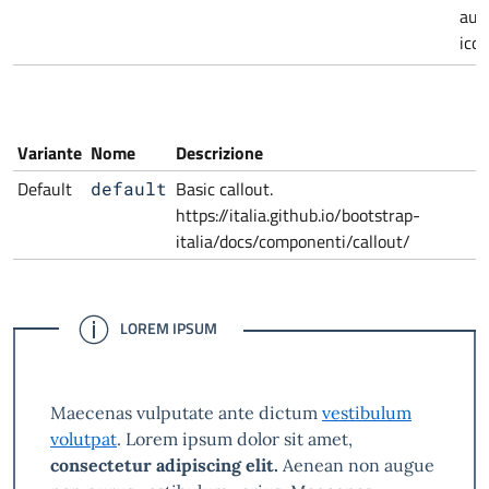
aut
icon
Variante
Nome
Descrizione
Default
Basic callout.
default
https://italia.github.io/bootstrap-
italia/docs/componenti/callout/
INFORMAZIONI
LOREM IPSUM
Maecenas vulputate ante dictum
vestibulum
volutpat
. Lorem ipsum dolor sit amet,
consectetur adipiscing elit.
Aenean non augue