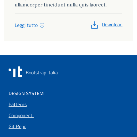
ullamcorper tincidunt nulla quis laoreet.
Download
Leggi tutto
Bootstrap Italia
Menu piè di pagina
DESIGN SYSTEM
Patterns
Componenti
Git Repo