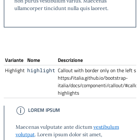
non purus vestibulum varius. Maecenas
ullamcorper tincidunt nulla quis laoreet.
Variante
Nome
Descrizione
Highlight
Callout with border only on the left sid
highlight
https://italia.github.io/bootstrap-
italia/docs/componenti/callout/#callo
highlights
INFORMAZIONI
LOREM IPSUM
Maecenas vulputate ante dictum
vestibulum
volutpat
. Lorem ipsum dolor sit amet,