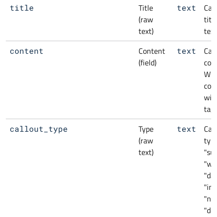
Title
Cal
title
text
(raw
titl
text)
text
Content
Cal
content
text
(field)
con
Wra
con
wit
tag.
Type
Cal
callout_type
text
(raw
type
text)
"suc
"wa
"da
"im
"not
"def