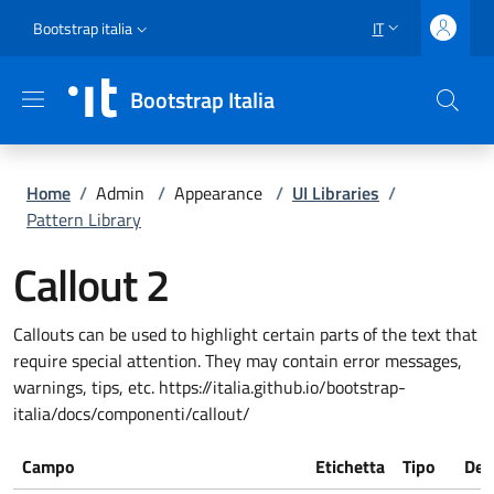
Salta al contenuto principale
Vai al contenuto del piè di pagina
Slim top
Bootstrap italia
IT
SELETTORE LING
Bootstrap Italia
Briciole di pane
Home
/
Admin
/
Appearance
/
UI Libraries
/
Pattern Library
Callout 2
Callouts can be used to highlight certain parts of the text that
require special attention. They may contain error messages,
warnings, tips, etc. https://italia.github.io/bootstrap-
italia/docs/componenti/callout/
Campo
Etichetta
Tipo
Des