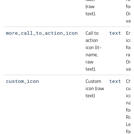
(raw
for
text).
Onl
vari
Call to
Ent
more_call_to_action_icon
text
action
ico
icon (it-
for
name,
raw 
raw
Onl
text).
vari
Custom
Cho
custom_icon
text
icon (raw
cus
text)
icon
na
for
Raw
Lea
for