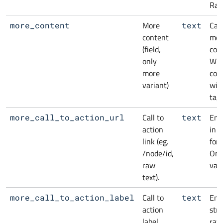
Raw
More
Cal
more_content
text
content
mor
(field,
con
only
Wra
more
con
variant)
wit
tag.
Call to
Ente
more_call_to_action_url
text
action
in r
link (eg.
for
/node/id,
Onl
raw
vari
text).
Call to
Ent
more_call_to_action_label
text
action
stri
label
raw