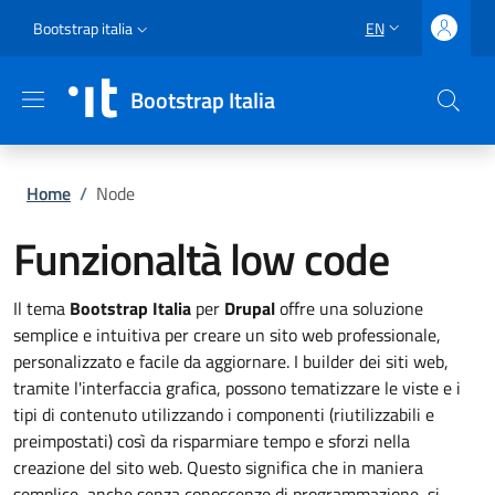
Skip to main content
Skip to footer content
Slim top
Bootstrap italia
EN
LANGUAGE SWITCH
Bootstrap Italia
Breadcrumb
Home
/
Node
Funzionaltà low code
Il tema
Bootstrap Italia
per
Drupal
offre una soluzione
semplice e intuitiva per creare un sito web professionale,
personalizzato e facile da aggiornare. I builder dei siti web,
tramite l'interfaccia grafica, possono tematizzare le viste e i
tipi di contenuto utilizzando i componenti (riutilizzabili e
preimpostati) così da risparmiare tempo e sforzi nella
creazione del sito web. Questo significa che in maniera
semplice, anche senza conoscenze di programmazione, si