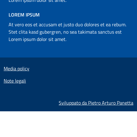
Lorem ipsum dolor sit amet.
LOREM IPSUM
At vero eos et accusam et justo duo dolores et ea rebum.
Stet clita kasd gubergren, no sea takimata sanctus est
Lorem ipsum dolor sit amet.
Useful links section
Small prints
Media policy
Note legali
Sviluppato da Pietro Arturo Panetta